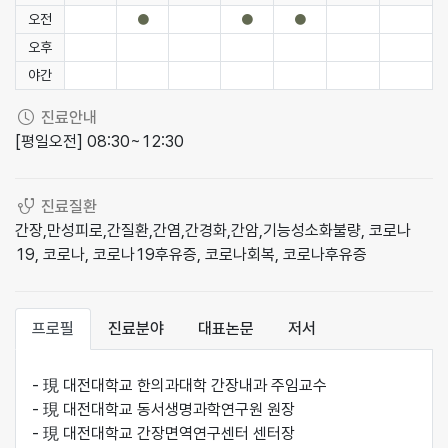
진료시간
오전
●
●
●
오후
야간
진료안내
[평일오전] 08:30~12:30
진료질환
간장,만성피로,간질환,간염,간경화,간암,기능성소화불량, 코로나
19, 코로나, 코로나19후유증, 코로나회복, 코로나후유증
프로필
진료분야
대표논문
저서
- 現 대전대학교 한의과대학 간장내과 주임교수
- 現 대전대학교 동서생명과학연구원 원장
- 現 대전대학교 간장면역연구센터 센터장