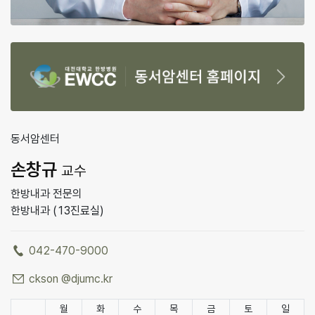
동서암센터
손창규
교수
한방내과 전문의
한방내과 (13진료실)
전화
042-470-9000
이메일
ckson @djumc.kr
진료시간
월
화
수
목
금
토
일