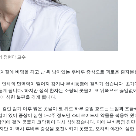
 정현아 교수
 계절에 비염을 겪고 난 뒤 남아있는 후비루 증상으로 괴로운 환자
면 인체의 면역력이 떨어져 감기나 부비동염에 걸리기 쉽습니다
.
초기
듣게 됩니다
.
하지만 정작 환자는 소량의 콧물이 코 뒤쪽으로 끊임없
에 심한 불편을 겪게 됩니다
.
 걸린 감기 이후 맑은 콧물이 코 뒤로 하루 종일 흐르는 느낌과 조
염이 있어 증상이 심한
1~2
주 정도만 스테로이드제 약물을 복용해 왔
감기에 걸려 콧물과 코막힘이 다시 심해졌습니다
.
이에 부비동염 진단
지만 이 역시 후비루 증상을 호전시키지 못했고
,
오히려 야간에 심한 