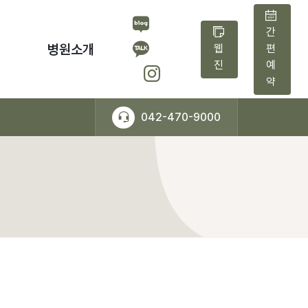
간
병원소개
웹
편
진
예
약
042-470-9000