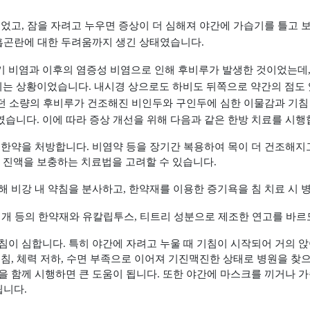
들었고
,
잠을 자려고 누우면 증상이 더 심해져 야간에 가습기를 틀고 
호흡곤란에 대한 두려움까지 생긴 상태였습니다
.
기 비염과 이후의 염증성 비염으로 인해 후비루가 발생한 것이었는데
되는 상황이었습니다
.
내시경 상으로도 하비도 뒤쪽으로 약간의 점도 
던 소량의 후비루가 건조해진 비인두와 구인두에 심한 이물감과 기침
하였습니다
.
이에 따라 증상 개선을 위해 다음과 같은 한방 치료를 시
 한약을 처방합니다
.
비염약 등을 장기간 복용하여 목이 더 건조해지
 진액을 보충하는 치료법을 고려할 수 있습니다
.
해 비강 내 약침을 분사하고
,
한약재를 이용한 증기욕을 침 치료 시 
개 등의 한약재와 유칼립투스
,
티트리 성분으로 제조한 연고를 바
기침이 심합니다
.
특히 야간에 자려고 누울 때 기침이 시작되어 거의 
기침
,
체력 저하
,
수면 부족으로 이어져 기진맥진한 상태로 병원을 찾
을 함께 시행하면 큰 도움이 됩니다
.
또한 야간에 마스크를 끼거나 
됩니다
.