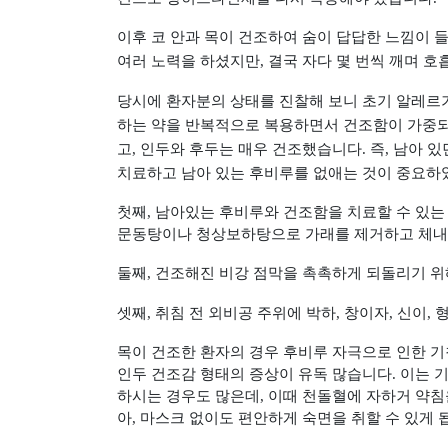
이후 코 안과 목이 건조하여 숨이 답답한 느낌이 
여러 노력을 하셨지만
,
결국 자다 몇 번씩 깨며 
당시에 환자분의 상태를 진찰해 보니 초기 알레르
하는 약을 반복적으로 복용하면서 건조함이 가중
고
,
인두와 후두는 매우 건조했습니다
.
즉
,
남아 있
치료하고 남아 있는 후비루를 없애는 것이 중요
첫째
,
남아있는 후비루와 건조함을 치료할 수 있는
문동탕이나 청상보하탕으로 가래를 제거하고 체내
둘째
,
건조해진 비강 점막을 촉촉하게 되돌리기 위
셋째
,
취침 전 외비공 주위에 박하
,
창이자
,
신이
,
형
목이 건조한 환자의 경우 후비루 자극으로 인한 
인두 건조감 형태의 증상이 유독 많습니다
.
이는 
하시는 경우도 많은데
,
이때 천돌혈에 자하거 약침
아
,
마스크 없이도 편안하게 숙면을 취할 수 있게 