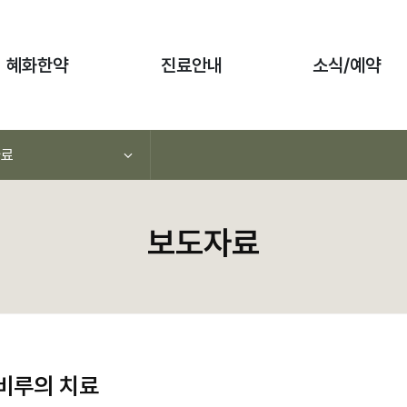
혜화한약
진료안내
소식/예약
자료
보도자료
비루의 치료