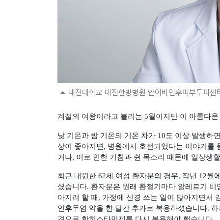
대전대학교 대전한방병원 안이비인후피부두피센터
계절의 여왕이라고 불리는
5
월이지만 이 아름다운
낮 기온과 밤 기온의 기온 차가
10
도 이상 발생하
상이 좋아지면
,
병원에서 호전되었다는 이야기를 
거나
,
이로 인한 기침과 쉰 목소리 때문에 일상생활
최근 내원한
62
세 여성 환자분의 경우
,
작년
12
월에
셨습니다
.
환자분은 원래 환절기마다 알레르기 비
아지려 할 때
,
가정에 신경 쓰는 일이 많아지면서 
인후두염 약을 한 달간 추가로 복용하셨습니다
.
하
견으로 항히스타민제를 다시 복용해야 했습니다
.